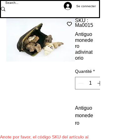
Se connecter
SKU :
Ma0015
Antiguo
monede
ro
adivinat
orio
Quantité
*
Antiguo
monede
ro
adivinat
Anote por favor, el código SKU del artículo al
orio con