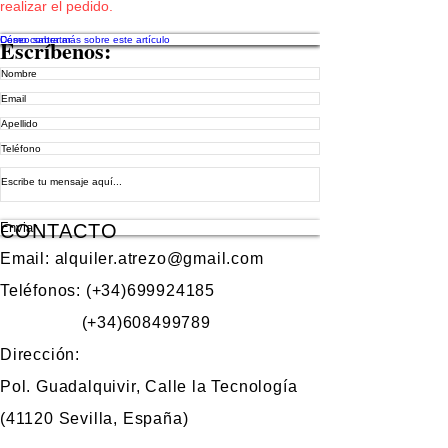
realizar el pedido.
huesos
y
Deseo saber más sobre este artículo
Cómo contratar
Escríbenos:
conchas
Enviar
CONTACTO
Email:
alquiler.atrezo@gmail.com
Teléfonos: (+34)699924185
(+34)608499789
Dirección:
Pol. Guadalquivir, Calle la Tecnología
(41120 Sevilla, España)