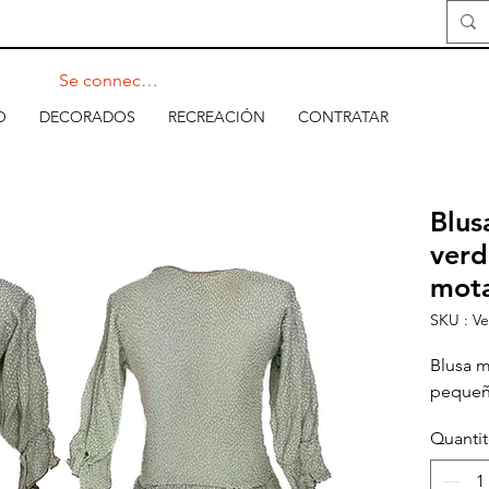
Se connecter
O
DECORADOS
RECREACIÓN
CONTRATAR
Blus
verd
mota
SKU : V
Blusa 
pequeña
Quanti