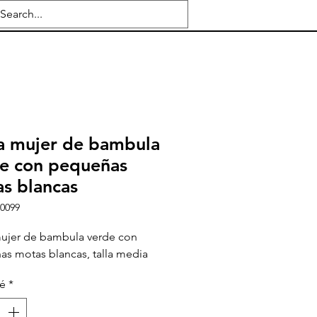
a mujer de bambula
e con pequeñas
s blancas
e0099
mujer de bambula verde con
s motas blancas, talla media
té
*