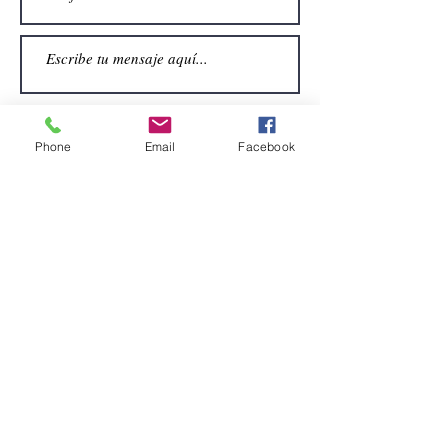
Phone
Email
Facebook
Enviar
CONTACTO
Email:
alquiler.atrezo@gmail.com
Teléfonos: (+34)699924185
(+34)608499789
Dirección:
Pol. Guadalquivir, Calle la