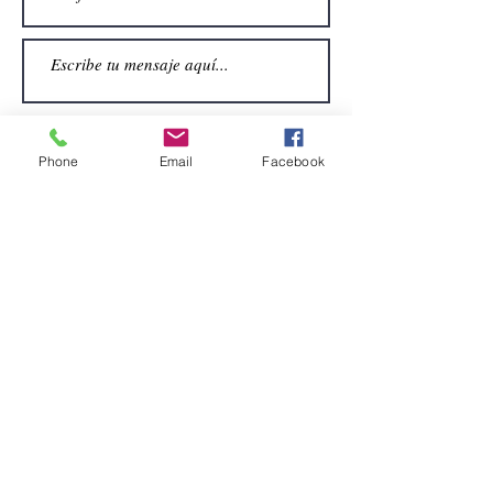
Phone
Email
Facebook
Enviar
CONTACTO
Email:
alquiler.atrezo@gmail.com
Teléfonos: (+34)699924185
(+34)608499789
Dirección:
Pol. Guadalquivir, Calle la