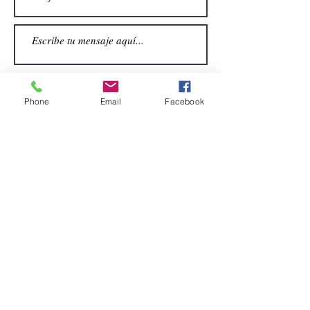
Phone
Email
Facebook
Enviar
CONTACTO
Email:
alquiler.atrezo@gmail.com
Teléfonos: (+34)699924185
(+34)608499789
Dirección:
Pol. Guadalquivir, Calle la