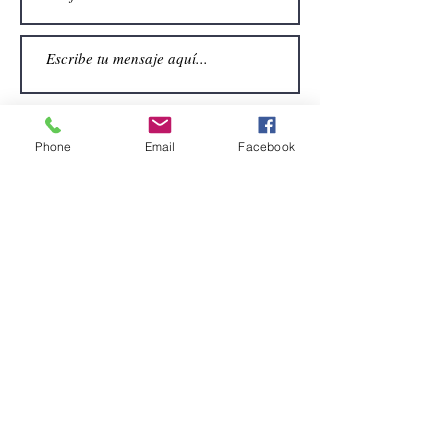
Phone
Email
Facebook
Enviar
CONTACTO
Email:
alquiler.atrezo@gmail.com
Teléfonos: (+34)699924185
(+34)608499789
Dirección:
Pol. Guadalquivir, Calle la