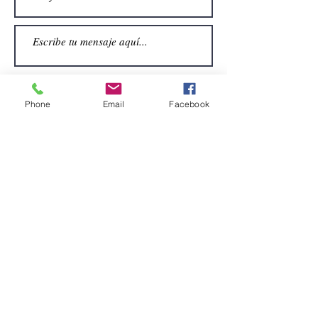
Phone
Email
Facebook
Enviar
CONTACTO
Email:
alquiler.atrezo@gmail.com
Teléfonos: (+34)699924185
(+34)608499789
Dirección:
Pol. Guadalquivir, Calle la