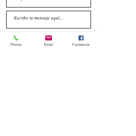
Phone
Email
Facebook
Enviar
CONTACTO
Email:
alquiler.atrezo@gmail.com
Teléfonos: (+34)699924185
(+34)608499789
Dirección:
Pol. Guadalquivir, Calle la