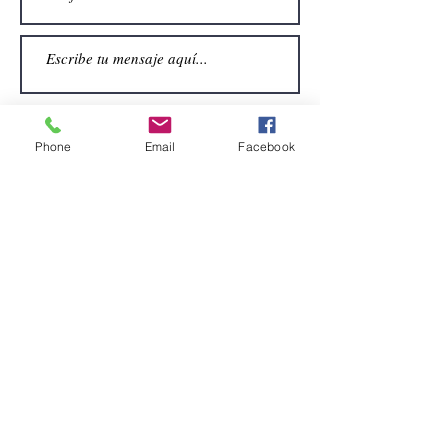
Phone
Email
Facebook
Enviar
CONTACTO
Email:
alquiler.atrezo@gmail.com
Teléfonos: (+34)699924185
(+34)608499789
Dirección:
Pol. Guadalquivir, Calle la