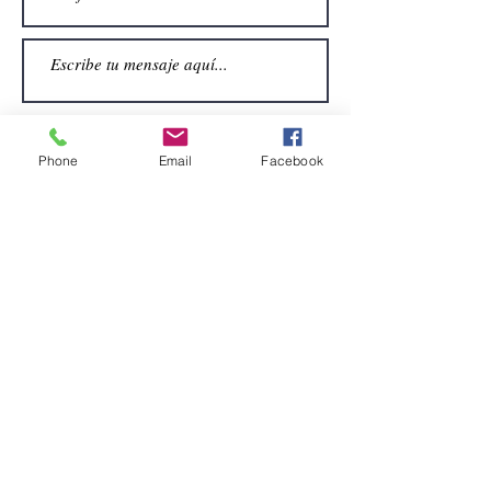
Phone
Email
Facebook
Enviar
CONTACTO
Email:
alquiler.atrezo@gmail.com
Teléfonos: (+34)699924185
(+34)608499789
Dirección:
Pol. Guadalquivir, Calle la