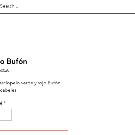
o Bufón
o0020
erciopelo verde y rojo Bufón
scabeles
té
*