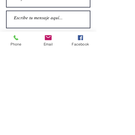
Phone
Email
Facebook
Enviar
CONTACTO
Email:
alquiler.atrezo@gmail.com
Teléfonos: (+34)699924185
(+34)608499789
Dirección:
Pol. Guadalquivir, Calle la