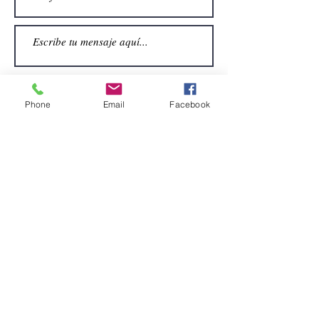
Phone
Email
Facebook
Enviar
CONTACTO
Email:
alquiler.atrezo@gmail.com
Teléfonos: (+34)699924185
(+34)608499789
Dirección:
Pol. Guadalquivir, Calle la