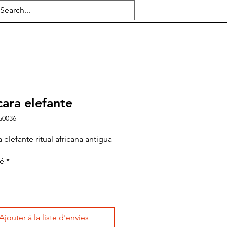
ara elefante
a0036
 elefante ritual africana antigua
té
*
Ajouter à la liste d'envies