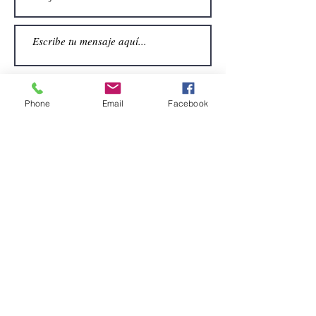
Phone
Email
Facebook
Enviar
CONTACTO
Email:
alquiler.atrezo@gmail.com
Teléfonos: (+34)699924185
(+34)608499789
Dirección:
Pol. Guadalquivir, Calle la