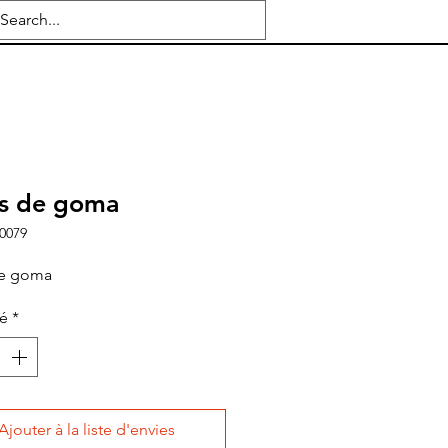
s de goma
0079
de goma
té
*
Ajouter à la liste d'envies