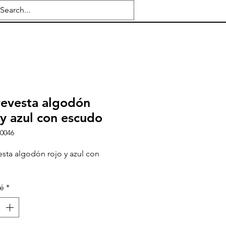
evesta algodón
 y azul con escudo
e0046
sta algodón rojo y azul con
té
*