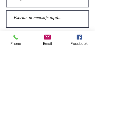
Phone
Email
Facebook
Enviar
CONTACTO
Email:
alquiler.atrezo@gmail.com
Teléfonos: (+34)699924185
(+34)608499789
Dirección:
Pol. Guadalquivir, Calle la