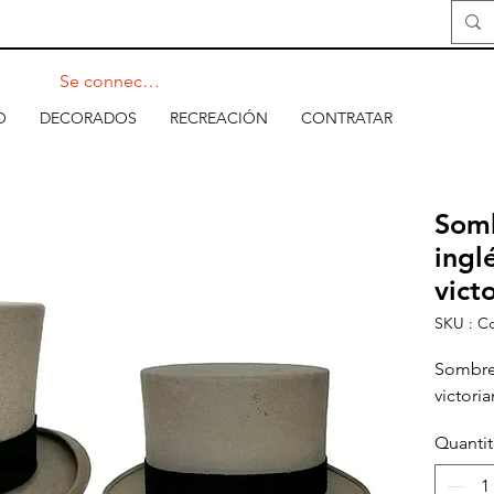
Se connecter
O
DECORADOS
RECREACIÓN
CONTRATAR
Somb
ingl
vict
SKU : C
Sombrer
victori
Quanti