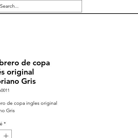
rero de copa
és original
oriano Gris
o0011
o de copa ingles original
ano Gris
té
*