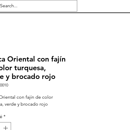
ca Oriental con fajín
olor turquesa,
e y brocado rojo
e0010
Oriental con fajín de color
a, verde y brocado rojo
té
*