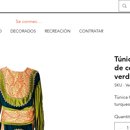
Se connecter
O
DECORADOS
RECREACIÓN
CONTRATAR
Túni
de c
verd
SKU : V
Túnica 
turques
Quanti