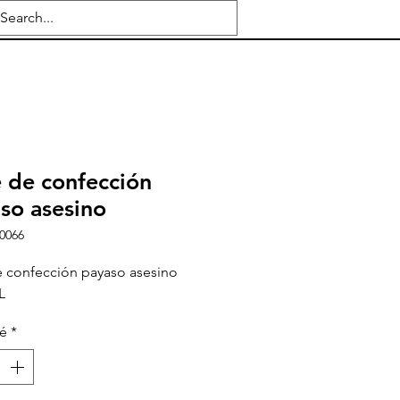
e de confección
so asesino
0066
e confección payaso asesino
L
té
*