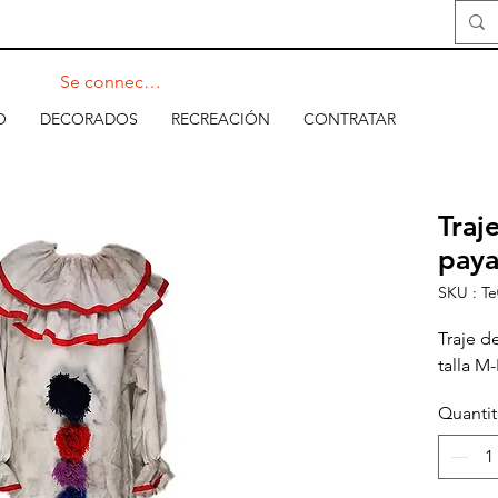
Se connecter
O
DECORADOS
RECREACIÓN
CONTRATAR
Traj
paya
SKU : Te
Traje d
talla M-
Quanti