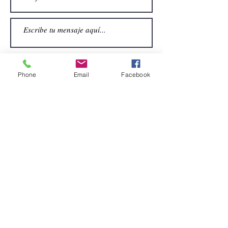
Phone
Email
Facebook
Enviar
CONTACTO
Email:
alquiler.atrezo@gmail.com
Teléfonos: (+34)699924185
(+34)608499789
Dirección:
Pol. Guadalquivir, Calle la