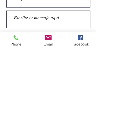
Phone
Email
Facebook
Enviar
CONTACTO
Email:
alquiler.atrezo@gmail.com
Teléfonos: (+34)699924185
(+34)608499789
Dirección:
Pol. Guadalquivir, Calle la