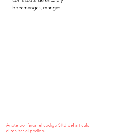
con escote de encaje y
bocamangas, mangas
acuchilladas. Talla M
Anote por favor, el código SKU del artículo
al realizar el pedido.