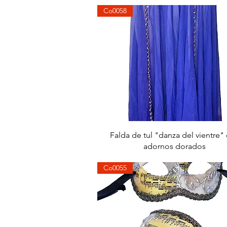
Co0058
Aperçu rapide
Falda de tul "danza del vientre"
adornos dorados
Co0055