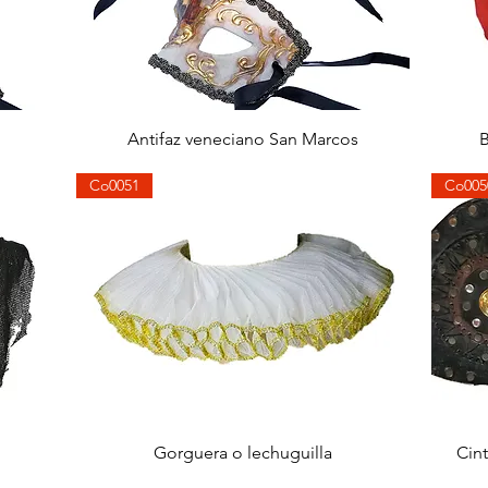
Aperçu rapide
Antifaz veneciano San Marcos
B
Co0051
Co005
Aperçu rapide
Gorguera o lechuguilla
Cin