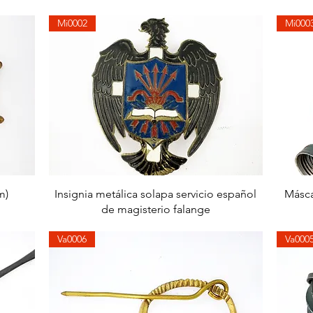
Mi0002
Mi000
Aperçu rapide
m)
Insignia metálica solapa servicio español
Másca
de magisterio falange
Va0006
Va000