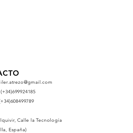
ACTO
uiler.atrezo@gmail.com
 (+34)699924185
608499789
quivir, Calle la Tecnología
lla, España)