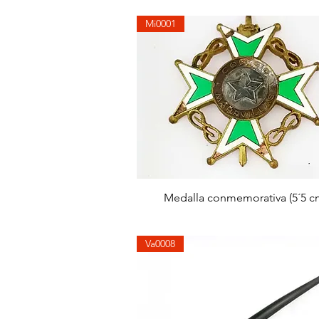
Mi0001
Aperçu rapide
Medalla conmemorativa (5´5 c
Va0008