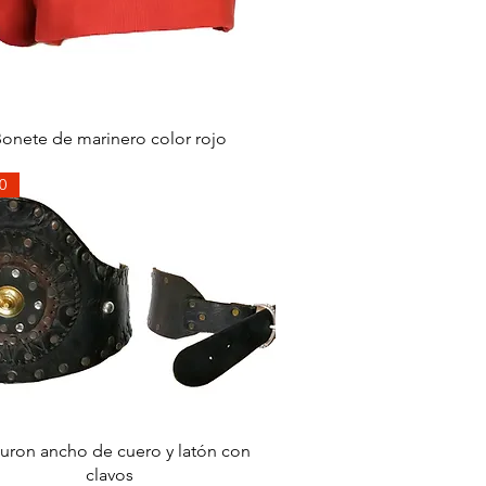
Aperçu rapide
onete de marinero color rojo
0
Aperçu rapide
turon ancho de cuero y latón con
clavos