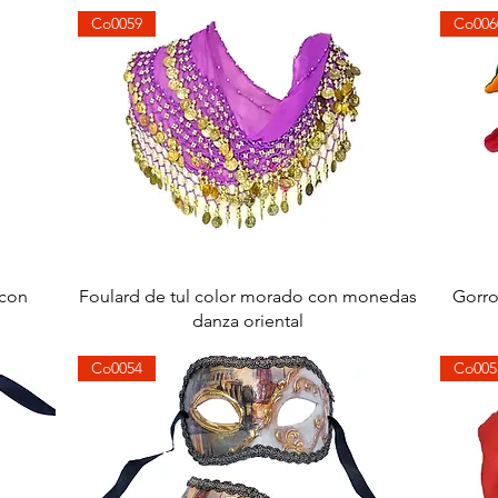
Co0059
Co006
Aperçu rapide
 con
Foulard de tul color morado con monedas
Gorro
danza oriental
Co0054
Co005