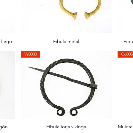
Aperçu rapide
 largo
Fíbula metal
Fíbu
Va0003
Co005
Aperçu rapide
agón
Fíbula forja vikinga
Muleta