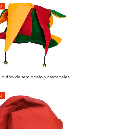
0
Aperçu rapide
 bufón de terciopelo y cascabeles
3